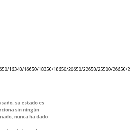
4650/16340/16650/18350/18650/20650/22650/25500/26650/
usado, su estado es
nciona sin ningún
onado, nunca ha dado