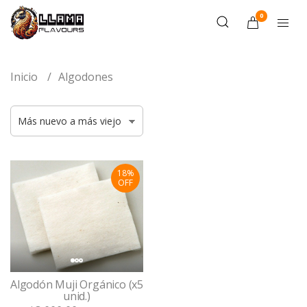
0
Inicio
Algodones
18%
OFF
Algodón Muji Orgánico (x5
unid.)