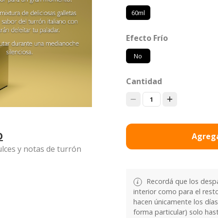
60ml
Efecto Frío
No
Cantidad
1
O
Agrega
ulces y notas de turrón
Recordá que los despa
interior como para el resto
hacen únicamente los días 
forma particular) solo has