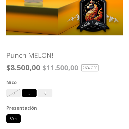
Punch MELON!
$8.500,00
$11.500,00
26
% OFF
Nico
0
3
6
Presentación
60ml