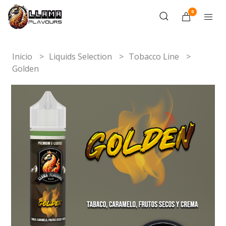
0
Inicio
Liquids Selection
Tobacco Line
Golden