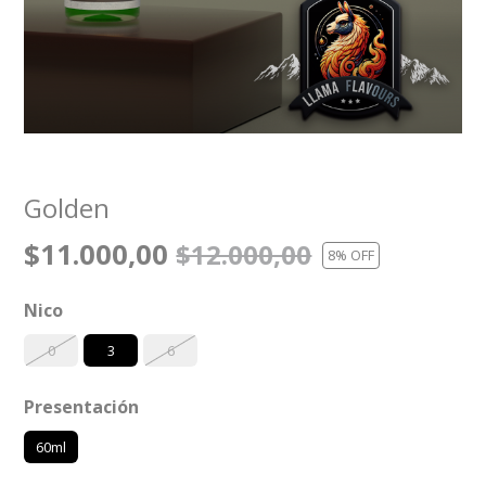
Golden
$11.000,00
$12.000,00
8
% OFF
Nico
0
3
6
Presentación
60ml